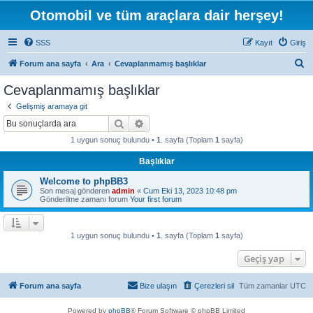
Otomobil ve tüm araçlara dair herşey!
SSS
Kayıt
Giriş
A
Forum ana sayfa
Ara
Cevaplanmamış başlıklar
r
Cevaplanmamış başlıklar
a
Gelişmiş aramaya git
Ara
Gelişmiş arama
1 uygun sonuç bulundu •
1
. sayfa (Toplam
1
sayfa)
Başlıklar
Welcome to phpBB3
Son mesaj gönderen
admin
«
Cum Eki 13, 2023 10:48 pm
Gönderilme zamanı forum
Your first forum
1 uygun sonuç bulundu •
1
. sayfa (Toplam
1
sayfa)
Geçiş yap
Forum ana sayfa
Bize ulaşın
Çerezleri sil
Tüm zamanlar
UTC
Powered by
phpBB
® Forum Software © phpBB Limited