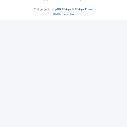
Türkçe çeviri:
phpBB Türkiye
&
Türkiye Forum
Gizlilik
|
Koşullar