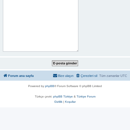
Forum ana sayfa
Bize ulaşın
Çerezleri sil
Tüm zamanlar
UTC
Powered by
phpBB
® Forum Software © phpBB Limited
Türkçe çeviri:
phpBB Türkiye
&
Türkiye Forum
Gizlilik
|
Koşullar